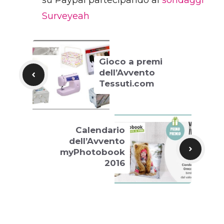
su Paypal partecipando ai
sondaggi
Surveyeah
Gioco a premi
dell’Avvento
Tessuti.com
Calendario
dell’Avvento
myPhotobook
2016