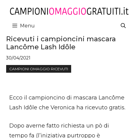
Vai
al
contenuto
Menu
Ricevuti i campioncini mascara
Lancôme Lash Idôle
30/04/2021
CAMPIONI OMAGGIO RICEVUTI
Ecco il campioncino di mascara Lancôme
Lash Idôle che Veronica ha ricevuto gratis.
Dopo averne fatto richiesta un pò di
tempo fa (l’iniziativa purtroppo è