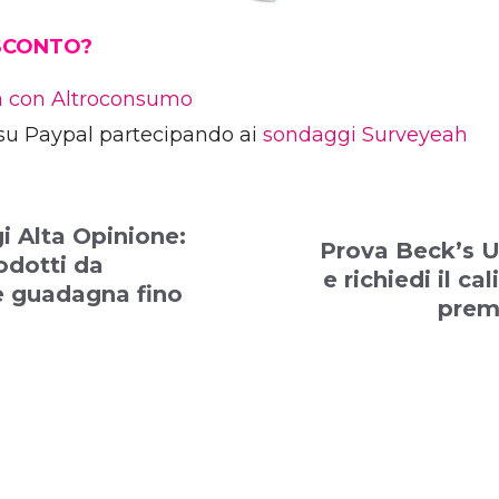
 SCONTO?
ia con Altroconsumo
su Paypal partecipando ai
sondaggi Surveyeah
 Alta Opinione:
Prova Beck’s U
rodotti da
e richiedi il c
e guadagna fino
prem