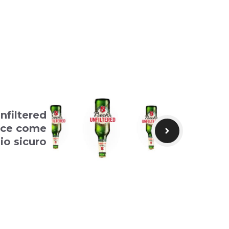
nfiltered
alice come
io sicuro