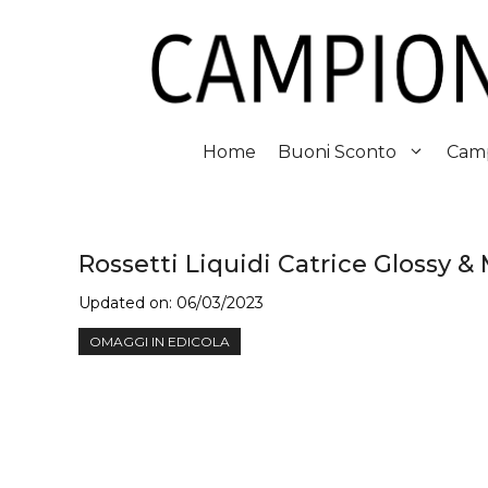
Vai
al
contenuto
Home
Buoni Sconto
Camp
Rossetti Liquidi Catrice Glossy &
Updated on:
06/03/2023
OMAGGI IN EDICOLA