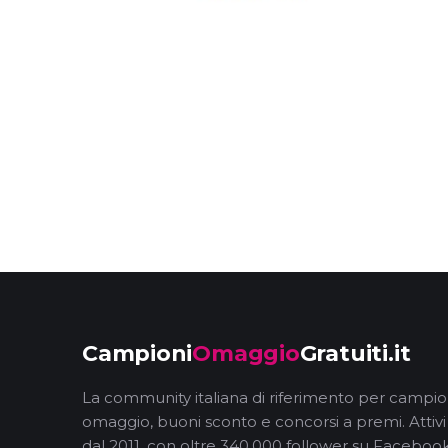
Campioni
Omaggio
Gratuiti.it
La community italiana di riferimento per campio
omaggio, buoni sconto e concorsi a premi. Attivi
dal 2011, con oltre 340.000 follower su Facebook