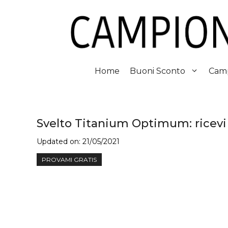
Vai
al
contenuto
Home
Buoni Sconto
Camp
Svelto Titanium Optimum: ricevi 
Updated on:
21/05/2021
PROVAMI GRATIS