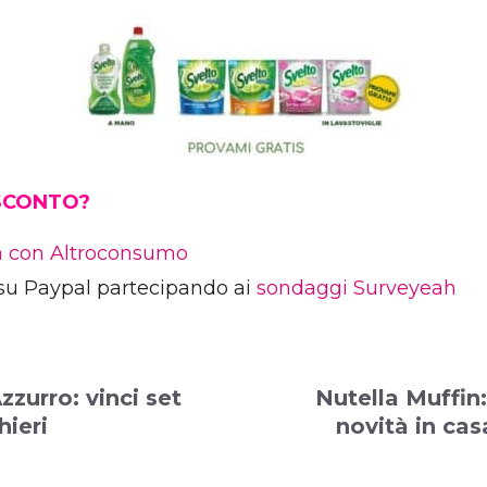
 SCONTO?
ia con Altroconsumo
su Paypal partecipando ai
sondaggi Surveyeah
zzurro: vinci set
Nutella Muffin:
hieri
novità in cas