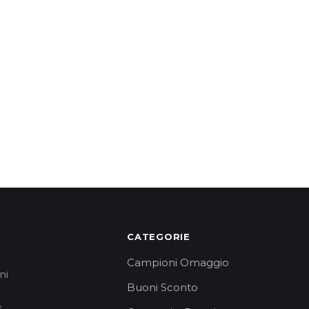
CATEGORIE
Campioni Omaggio
ni
Buoni Sconto
.