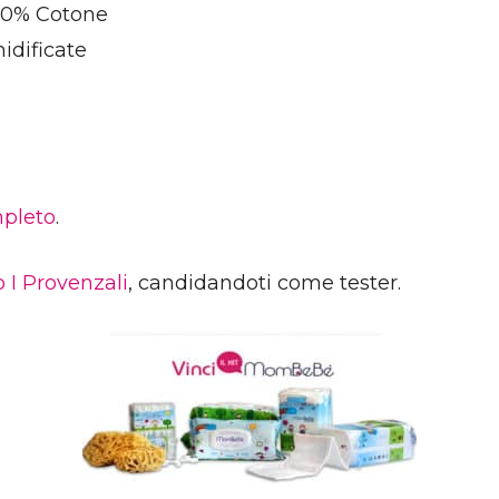
00% Cotone
idificate
pleto
.
o I Provenzali
, candidandoti come tester.