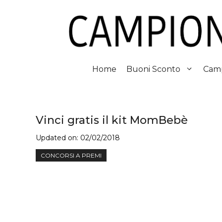
Vai
al
contenuto
Home
Buoni Sconto
Camp
Vinci gratis il kit MomBebè
Updated on:
02/02/2018
CONCORSI A PREMI