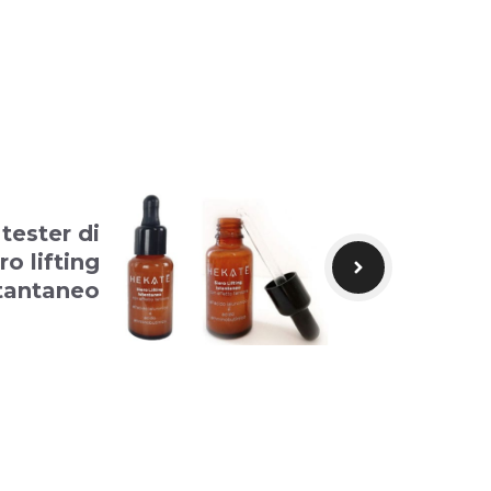
tester di
o lifting
tantaneo