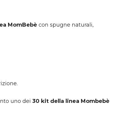
linea MomBebè
con spugne naturali,
izione.
vinto uno dei
30
kit della linea Mombebè