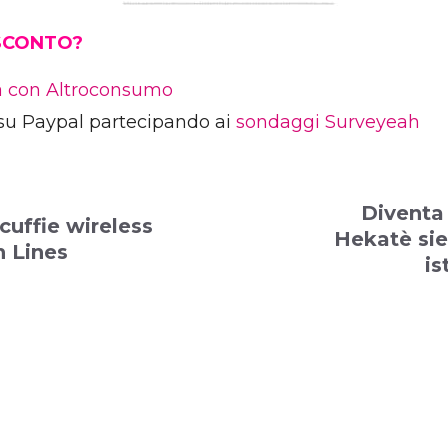
 SCONTO?
ia con Altroconsumo
su Paypal partecipando ai
sondaggi Surveyeah
Diventa 
 cuffie wireless
Hekatè sier
 Lines
is