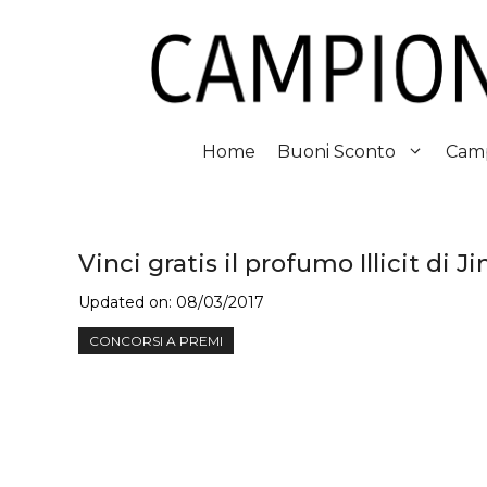
Vai
al
contenuto
Home
Buoni Sconto
Camp
Vinci gratis il profumo Illicit di
Updated on:
08/03/2017
CONCORSI A PREMI