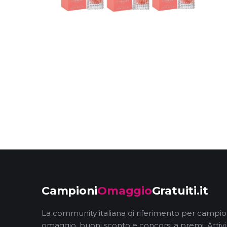
Campioni
Omaggio
Gratuiti.it
La community italiana di riferimento per campio
omaggio, buoni sconto e concorsi a premi. Attivi