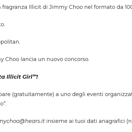
 la fragranza Illicit di Jimmy Choo nel formato da 1
o.
politan.
y Choo lancia un nuovo concorso.
 Illicit Girl”
?
pare (gratuitamente) a uno degli eventi organizzati i
o”.
mychoo@hears.it
insieme ai tuoi dati anagrafici 