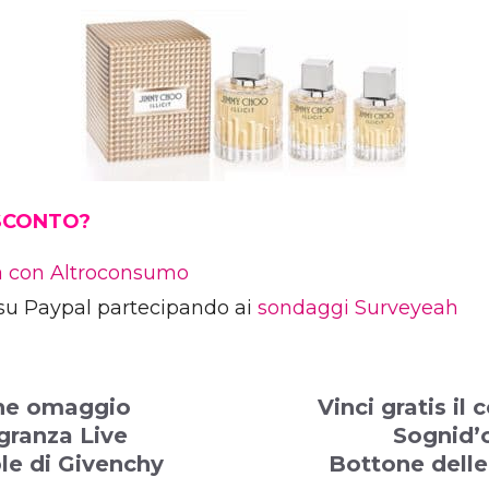
 SCONTO?
ia con Altroconsumo
su Paypal partecipando ai
sondaggi Surveyeah
ne omaggio
Vinci gratis il
agranza Live
Sognid’o
ble di Givenchy
Bottone dell