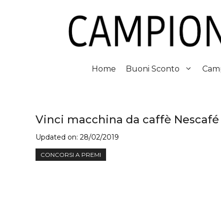
Vai
al
contenuto
Home
Buoni Sconto
Camp
Vinci macchina da caffè Nescafé
Updated on:
28/02/2019
CONCORSI A PREMI