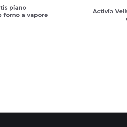
atis piano
Activia Vel
o forno a vapore