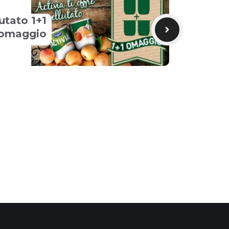
lutato 1+1
omaggio