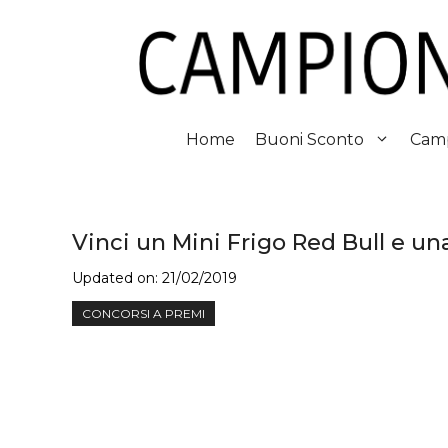
Vai
al
contenuto
Home
Buoni Sconto
Camp
Vinci un Mini Frigo Red Bull e una
Updated on:
21/02/2019
CONCORSI A PREMI