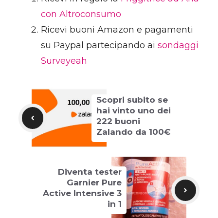
con Altroconsumo
Ricevi buoni Amazon e pagamenti
su Paypal partecipando ai
sondaggi
Surveyeah
Scopri subito se
hai vinto uno dei
222 buoni
Zalando da 100€
Diventa tester
Garnier Pure
Active Intensive 3
in 1