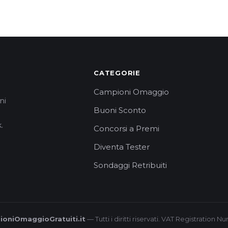
CATEGORIE
Campioni Omaggio
ni
Buoni Sconto
.
Concorsi a Premi
Diventa Tester
Sondaggi Retribuiti
oniOmaggioGratuiti.it
— Tutti i diritti riservati. VAT Registration