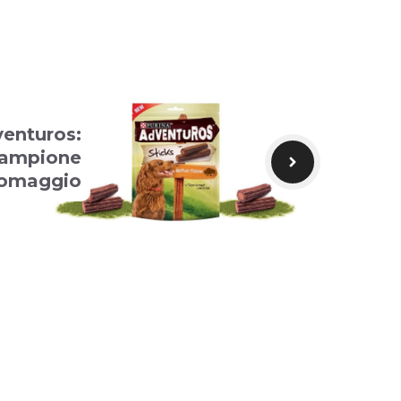
venturos:
 campione
omaggio