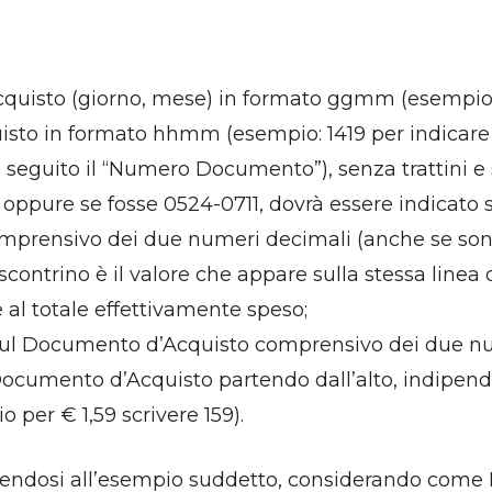
cquisto (giorno, mese) in formato ggmm (esempio: 
isto in formato hhmm (esempio: 1419 per indicare l
seguito il “Numero Documento”), senza trattini e s
 oppure se fosse 0524-0711, dovrà essere indicato s
prensivo dei due numeri decimali (anche se sono ze
llo scontrino è il valore che appare sulla stessa l
 al totale effettivamente speso;
sul Documento d’Acquisto comprensivo dei due nu
 Documento d’Acquisto partendo dall’alto, indipend
per € 1,59 scrivere 159).
ndosi all’esempio suddetto, considerando come N