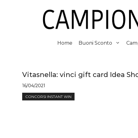
Vai
al
contenuto
Home
Buoni Sconto
Camp
Vitasnella: vinci gift card Idea 
16/04/2021
CONCORSI INSTANT WIN