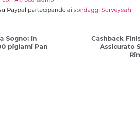
ia con Altroconsumo
su Paypal partecipando ai
sondaggi Surveyeah
a Sogno: in
Cashback Finis
00 pigiami Pan
Assicurato 
Ri