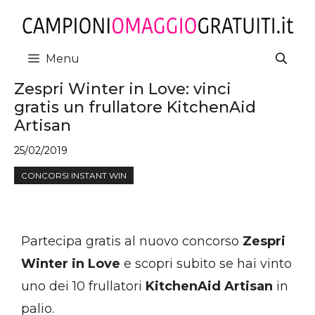
Vai
al
contenuto
Menu
Zespri Winter in Love: vinci
gratis un frullatore KitchenAid
Artisan
25/02/2019
CONCORSI INSTANT WIN
Partecipa gratis al nuovo concorso
Zespri
Winter in Love
e scopri subito se hai vinto
uno dei 10 frullatori
KitchenAid Artisan
in
palio.