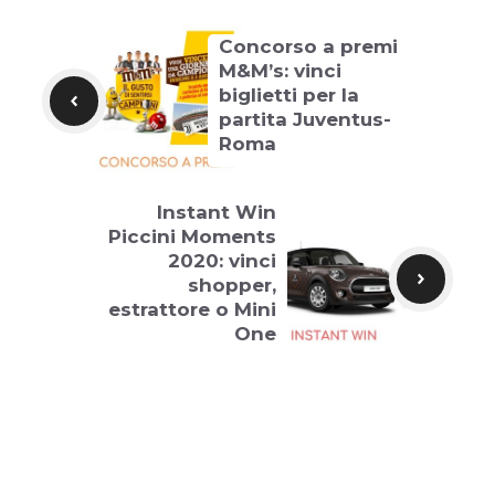
Concorso a premi
M&M’s: vinci
biglietti per la
partita Juventus-
Roma
Instant Win
Piccini Moments
2020: vinci
shopper,
estrattore o Mini
One